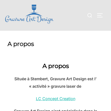
Aller
au
Rechercher :
PERM
contenu
A propos
A propos
Située à Stembert, Gravure Art Design est l’
« activité » gravure laser de
LC Concept Creation
Gravure Art Design s’est spécialisée dans la