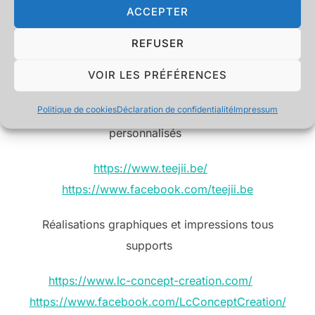
ACCEPTER
– Imprimante UV
REFUSER
Nos autres activités
VOIR LES PRÉFÉRENCES
Politique de cookies
Déclaration de confidentialité
Impressum
Impression textiles et articles cadeaux
personnalisés
https://www.teejii.be/
https://www.facebook.com/teejii.be
Réalisations graphiques et impressions tous
supports
https://www.lc-concept-creation.com/
https://www.facebook.com/LcConceptCreation/