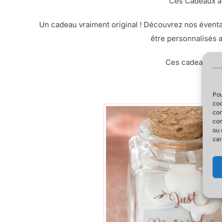
Ces Cadeaux à o
Un cadeau vraiment original ! Découvrez nos éventai
être personnalisés 
Ces cadeaux à pe
Pou
coo
con
com
ou 
car