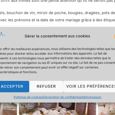
ffrir aux invités sont une petite attention qu’ils ne seront pas p
ls, bouchon de vin, miroir de poche, bougies, dragées, pots de
avec les prénoms et la date de votre mariage grâce à des étique
tit prix à offrir aux invités sont un présent qu’ils ne seront pas 
Gérer le consentement aux cookies
r offrir les meilleures expériences, nous utilisons des technologies telles que le
kies pour stocker et/ou accéder aux informations des appareils. Le fait de
sentir à ces technologies nous permettra de traiter des données telles que le
portement de navigation ou les ID uniques sur ce site. Le fait de ne pas consent
de retirer son consentement peut avoir un effet négatif sur certaines
actéristiques et fonctions.
ACCEPTER
REFUSER
VOIR LES PRÉFÉRENCE
Politique de cookies
Déclaration de confidentialité
Impressum