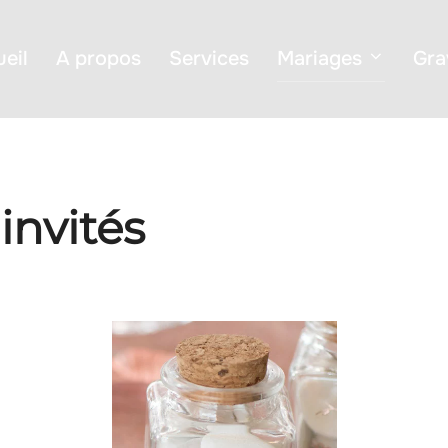
eil
A propos
Services
Mariages
Gra
invités